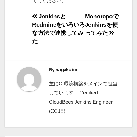
ててください。
投
Jenkinsと
Monorepoで
Redmineをいろいろ
Jenkinsを使
稿
な方法で連携してみ
ってみた
ナ
た
ビ
ゲ
By
nagakubo
ー
主にCI環境構築をメインで担当
シ
しています。 Certified
CloudBees Jenkins Engineer
ョ
(CCJE)
ン