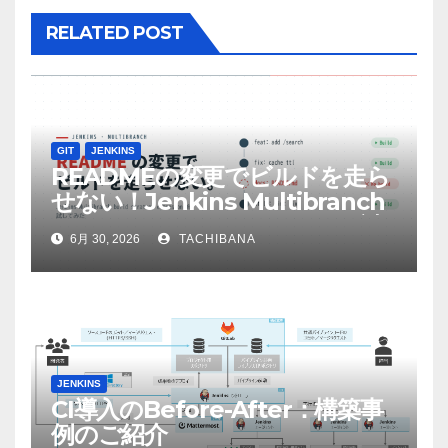
RELATED POST
GIT
JENKINS
READMEの変更でビルドを走ら
せない！Jenkins Multibranch
build strategy extensionを試
6月 30, 2026
TACHIBANA
してみた
JENKINS
CI導入のBefore-After：構築事
例のご紹介