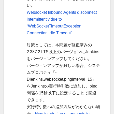
い。
Websocket Inbound Agents disconnect
intermittently due to
“WebSocketTimeoutException:
Connection Idle Timeout”
対策としては、本問題が修正済みの
2.387.2 LTS以上のバージョンにJenkins
をバージョンアップしてください。
バージョンアップが難しい場合、システ
ムプロパティ「-
Djenkins.websocket.pingInterval=15」
をJenkinsの実行時引数に追加し、ping
間隔を15秒以下に設定することで回避
できます。
実行時引数への追加方法がわからない場
合、
How to add Java arguments to