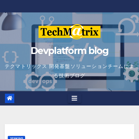
Skip
to
content
Devplatform blog
テクマトリックス 開発基盤ソリューションチームによ
る技術ブログ
JENKINS