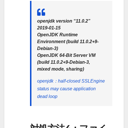
openjdk version “11.0.2”
2019-01-15
OpenJDK Runtime
Environment (build 11.0.2+9-
Debian-3)
OpenJDK 64-Bit Server VM
(build 11.0.2+9-Debian-3,
mixed mode, sharing)
openjdk：half-closed SSLEngine
status may cause application
dead loop