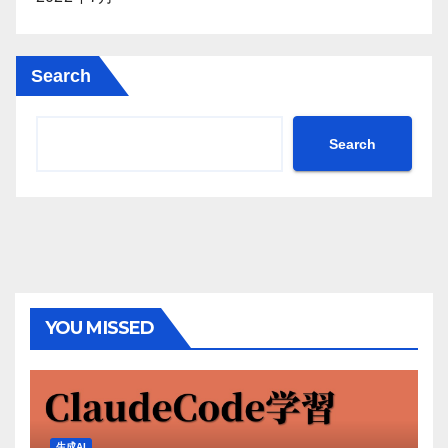
Search
Search
YOU MISSED
生成AI