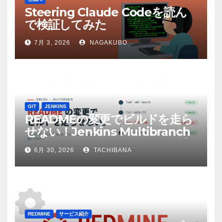
Steering Claude Codeを読ん
で検証してみた
7月 3, 2026
NAGAKUBO
GIT
JENKINS
READMEの変更でビルドを走ら
せない！Jenkins Multibranch
build strategy extensionを試
6月 30, 2026
TACHIBANA
してみた
REDMINE
サービス紹介