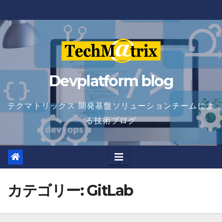
Skip
to
content
Devplatform blog
テクマトリックス 開発基盤ソリューションチームによ
る技術ブログ
カテゴリー:
GitLab