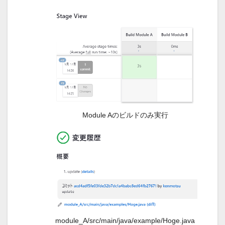
Module Aのビルドのみ実行
module_A/src/main/java/example/Hoge.java