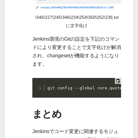
\346\227\245\346\234\254\350\252\236.txt
に文字化け
Jenkins環境のGitの設定を下記のコマン
ドにより変更することで文字化けが解消
され、changesetが機能するようになり
ます。
git config --global core.quotepath f
まとめ
Jenkinsでコード変更に関連するモジュ