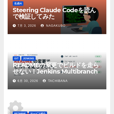
生成AI
Steering Claude Codeを読ん
で検証してみた
7月 3, 2026
NAGAKUBO
GIT
JENKINS
READMEの変更でビルドを走ら
せない！Jenkins Multibranch
build strategy extensionを試
6月 30, 2026
TACHIBANA
してみた
REDMINE
サービス紹介