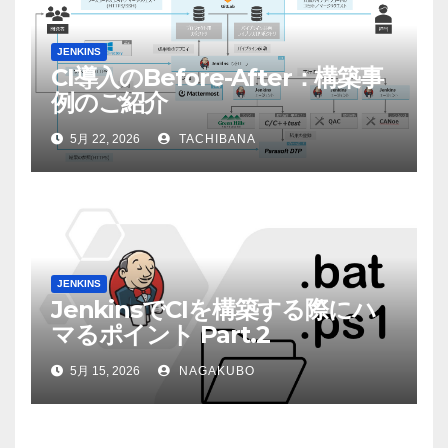
JENKINS
CI導入のBefore-After：構築事
例のご紹介
5月 22, 2026
TACHIBANA
JENKINS
JenkinsでCIを構築する際にハ
マるポイント Part.2
5月 15, 2026
NAGAKUBO