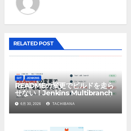
ョ
ン
RELATED POST
GIT
JENKINS
READMEの変更でビルドを走ら
せない！Jenkins Multibranch
build strategy extensionを試
6月 30, 2026
TACHIBANA
してみた