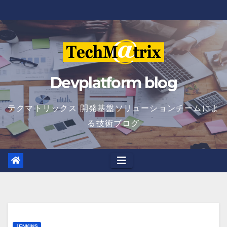
Skip
to
content
Devplatform blog
テクマトリックス 開発基盤ソリューションチームによ
る技術ブログ
JENKINS