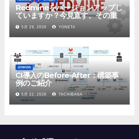
Redmineをバージョンアップし
ていますか？今見直す、その重
要性
5月 29, 2026
YONETA
JENKINS
CI導入のBefore-After：構築事
例のご紹介
5月 22, 2026
TACHIBANA