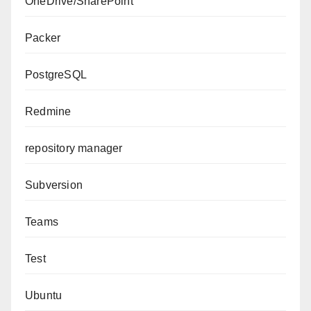
OneDrive/SharePoint
Packer
PostgreSQL
Redmine
repository manager
Subversion
Teams
Test
Ubuntu