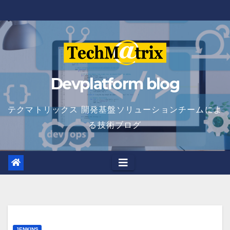
Skip
to
content
Devplatform blog
テクマトリックス 開発基盤ソリューションチームによ
る技術ブログ
JENKINS