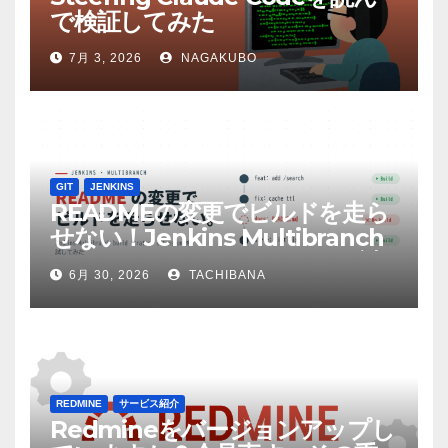
で検証してみた
7月 3, 2026
NAGAKUBO
GIT
JENKINS
READMEの変更でビルドを走ら
せない！Jenkins Multibranch
build strategy extensionを試
6月 30, 2026
TACHIBANA
してみた
REDMINE
サービス紹介
Redmineをバージョンアップし