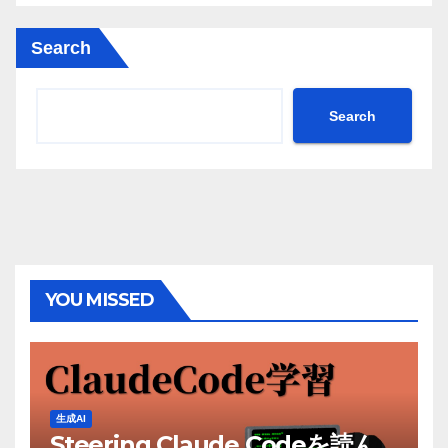
Search
Search
YOU MISSED
生成AI
Steering Claude Codeを読ん