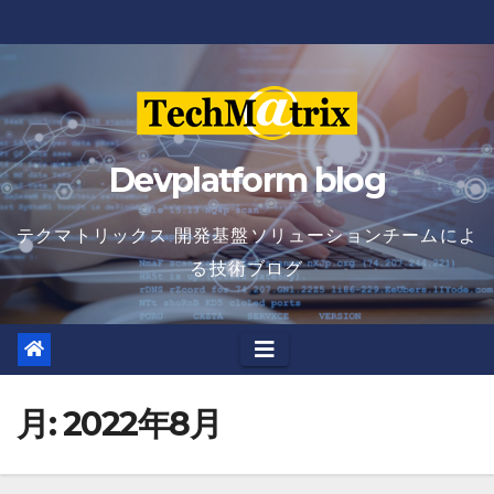
Skip
to
content
Devplatform blog
テクマトリックス 開発基盤ソリューションチームによ
る技術ブログ
月:
2022年8月