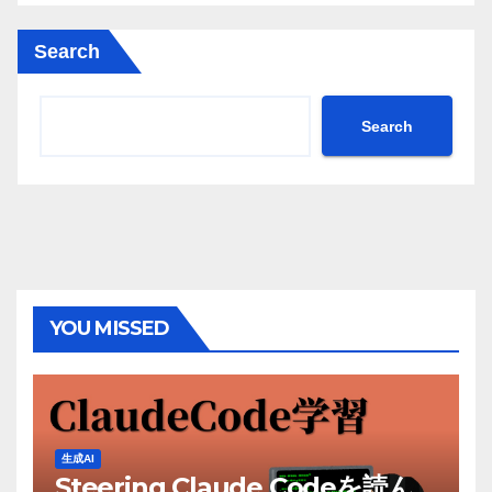
Search
Search
YOU MISSED
生成AI
Steering Claude Codeを読ん