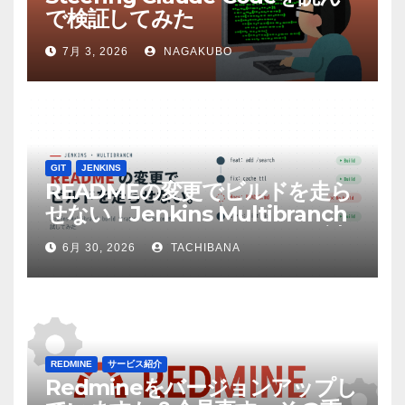
で検証してみた
7月 3, 2026
NAGAKUBO
GIT
JENKINS
READMEの変更でビルドを走ら
せない！Jenkins Multibranch
build strategy extensionを試
6月 30, 2026
TACHIBANA
してみた
REDMINE
サービス紹介
Redmineをバージョンアップし