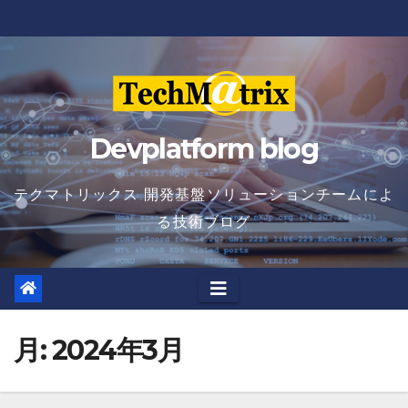
Skip
to
content
Devplatform blog
テクマトリックス 開発基盤ソリューションチームによ
る技術ブログ
月:
2024年3月