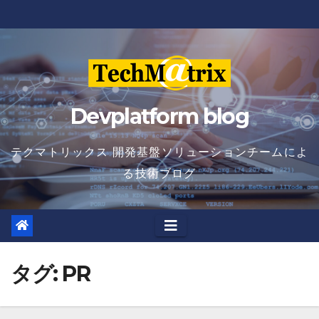
Skip
to
content
Devplatform blog
テクマトリックス 開発基盤ソリューションチームによ
る技術ブログ
タグ:
PR