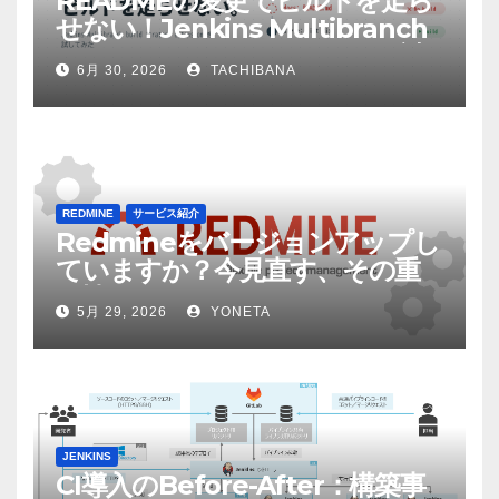
READMEの変更でビルドを走ら
せない！Jenkins Multibranch
build strategy extensionを試
6月 30, 2026
TACHIBANA
してみた
REDMINE
サービス紹介
Redmineをバージョンアップし
ていますか？今見直す、その重
要性
5月 29, 2026
YONETA
JENKINS
CI導入のBefore-After：構築事