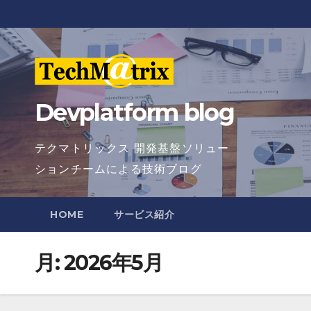
Skip
to
content
Devplatform blog
テクマトリックス 開発基盤ソリュー
ションチームによる技術ブログ
HOME
サービス紹介
月:
2026年5月