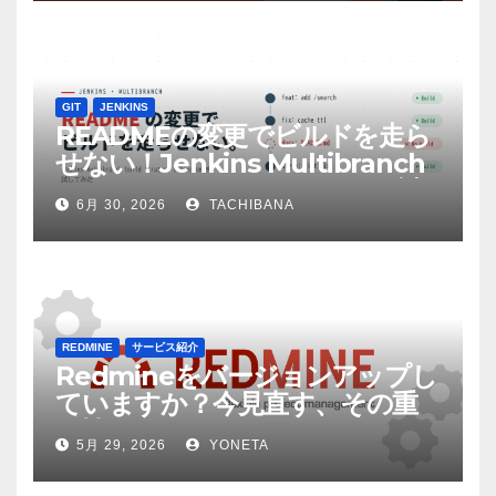
GIT
JENKINS
READMEの変更でビルドを走ら
せない！Jenkins Multibranch
build strategy extensionを試
6月 30, 2026
TACHIBANA
してみた
REDMINE
サービス紹介
Redmineをバージョンアップし
ていますか？今見直す、その重
要性
5月 29, 2026
YONETA