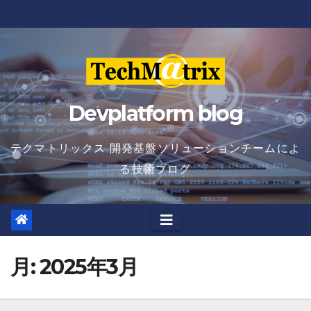
Skip
to
content
Devplatform blog
テクマトリックス 開発基盤ソリューションチームによ
る技術ブログ
月:
2025年3月