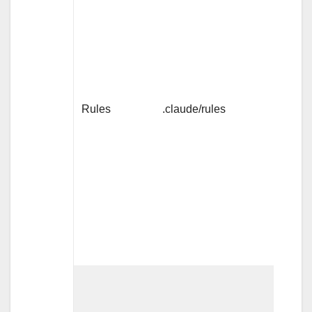
常
時/
該当
ファ
Rules
.claude/rules
イル
にア
クセ
スし
た時
名称
と説