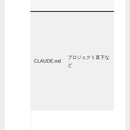
グ
セッ
ショ
ン開
始時
に読
プロジェクト直下な
み込
CLAUDE.md
ど
ま
れ、
以降
ずっ
と保
持