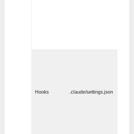
常
時/
本文
は呼
び出
し時
イベ
ント
Hooks
.claude/settings.json
発火
時