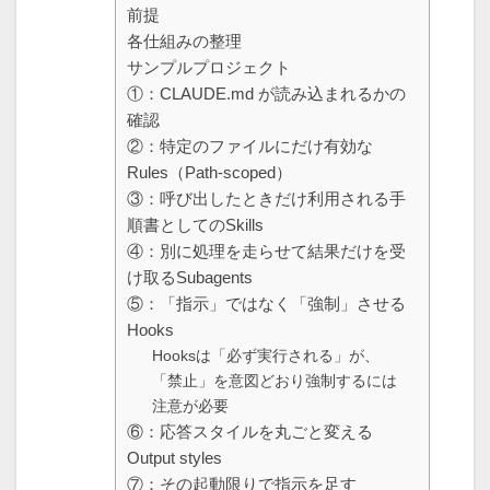
前提
各仕組みの整理
サンプルプロジェクト
①：CLAUDE.md が読み込まれるかの
確認
②：特定のファイルにだけ有効な
Rules（Path-scoped）
③：呼び出したときだけ利用される手
順書としてのSkills
④：別に処理を走らせて結果だけを受
け取るSubagents
⑤：「指示」ではなく「強制」させる
Hooks
Hooksは「必ず実行される」が、
「禁止」を意図どおり強制するには
注意が必要
⑥：応答スタイルを丸ごと変える
Output styles
⑦：その起動限りで指示を足す