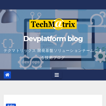
Skip
to
content
Devplatform blog
テクマトリックス 開発基盤ソリューションチームによ
る技術ブログ
生成AI