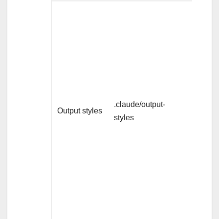
セッ
ショ
ン開
始時
（シ
ステ
ムプ
.claude/output-
ロン
Output styles
styles
プト
内の
既定
スタ
イル
を書
き換
え）