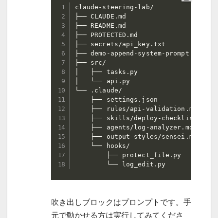
claude-steering-lab/

├── CLAUDE.md                   
├── README.md                   
├── PROTECTED.md                
├── secrets/api_key.txt        
├── demo-append-system-prompt.ps1
├── src/

│   ├── tasks.py               
│   └── api.py                    
└── .claude/

    ├── settings.json              
    ├── rules/api-validation.md  
    ├── skills/deploy-checklist/SKIL
    ├── agents/log-analyzer.md      
    ├── output-styles/sensei.md   
    └── hooks/                    
        ├── protect_file.py

        └── log_edit.py
吹き出しブロックはプロンプトです。手
元で動かせる方は実行してみてくださ