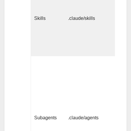
明は
常
Skills
.claude/skills
時/
本文
は呼
び出
し時
名
前・
説
明・
使用
可能
ツー
Subagents
.claude/agents
ル一
覧は