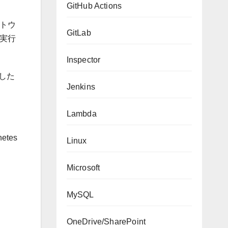
GitHub Actions
フトウ
GitLab
散実行
Inspector
用した
Jenkins
Lambda
tes
Linux
Microsoft
MySQL
OneDrive/SharePoint