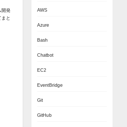
AWS
ム開発
てまと
Azure
Bash
Chatbot
EC2
EventBridge
Git
GitHub