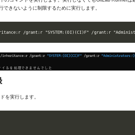
行できないように制限するために実行します。
ritance:r /grant:r "SYSTEM:(OI)(CI)F" /grant:r "Adminis
録
ンドを実行します。