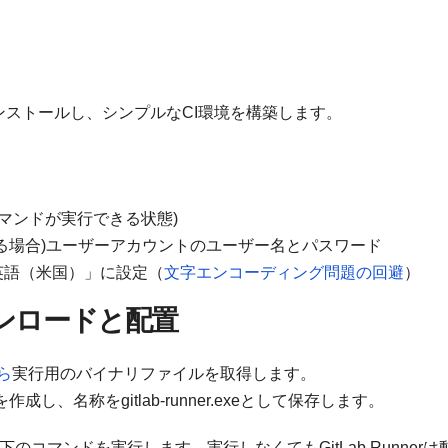
erをインストールし、シンプルなCI環境を構築します。
Gitコマンドが実行できる状態)
る場合)ユーザーアカウントのユーザー名とパスワード
英語（米国）」に設定（
文字エンコーディング問題の回避
）
のダウンロードと配置
ら
実行用のバイナリファイルを取得します。
を作成し、名称をgitlab-runner.exeとして保存します。
以下のコマンドを実行します。実行しなくてもGitLab Runnerは