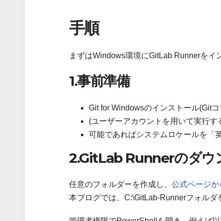
手順
まずはWindows環境にGitLab Runn
1.事前準備
Git for Windowsのインストール(
(ユーザーアカウントを用いて実行す
可能であればシステムロケールを「
2.GitLab Runner
任意のフォルダーを作成し、
公式ページか
本ブログでは、C:\GitLab-Runnerフォルダ
管理者権限でPowerShellを開き、例えば