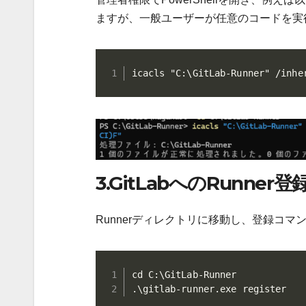
ますが、一般ユーザーが任意のコードを実
icacls "C:\GitLab-Runner" /inhe
3.GitLabへのRunner登
Runnerディレクトリに移動し、登録コマ
cd C:\GitLab-Runner

.\gitlab-runner.exe register