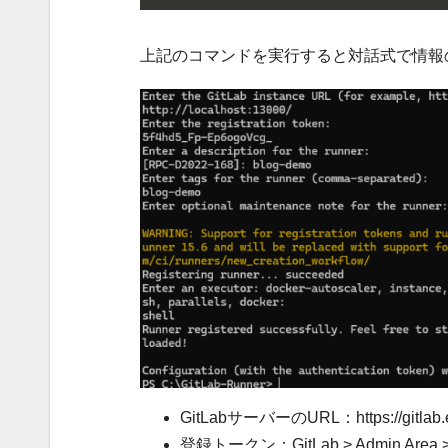
上記のコマンドを実行すると対話式で情報
GitLabサーバーのURL：https://gitlab.
登録トークン：GitLab > Admin Area > 