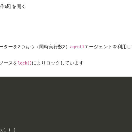
ブ作成] を開く
ーターを2つもつ（同時実行数2）
エージェントを利用し
agent1
ソースを
によりロックしています
lock()
e1') {
