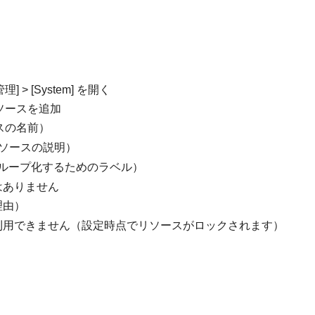
理] > [System] を開く
” にリソースを追加
スの名前）
ソースの説明）
ループ化するためのラベル）
はありません
理由）
利用できません（設定時点でリソースがロックされます）