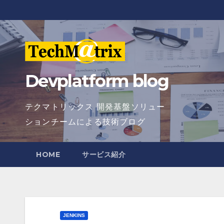
Skip
to
content
Devplatform blog
テクマトリックス 開発基盤ソリュー
ションチームによる技術ブログ
HOME
サービス紹介
JENKINS