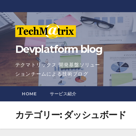
Skip
to
content
Devplatform blog
テクマトリックス 開発基盤ソリュー
ションチームによる技術ブログ
HOME
サービス紹介
カテゴリー:
ダッシュボード