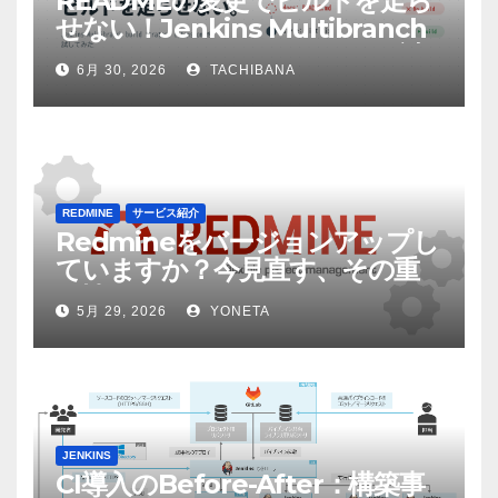
READMEの変更でビルドを走ら
せない！Jenkins Multibranch
build strategy extensionを試
6月 30, 2026
TACHIBANA
してみた
REDMINE
サービス紹介
Redmineをバージョンアップし
ていますか？今見直す、その重
要性
5月 29, 2026
YONETA
JENKINS
CI導入のBefore-After：構築事