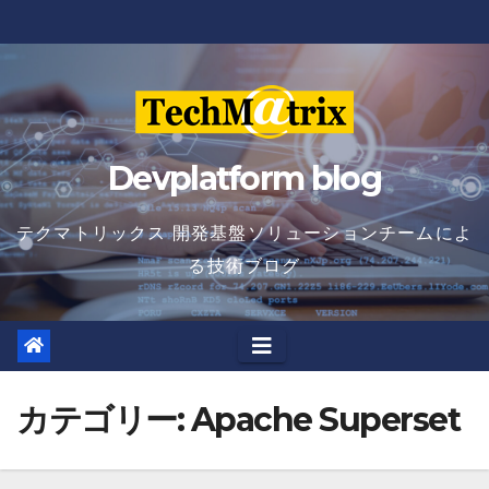
Skip
to
content
Devplatform blog
テクマトリックス 開発基盤ソリューションチームによ
る技術ブログ
カテゴリー:
Apache Superset