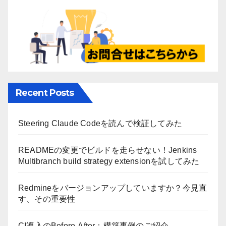
Recent Posts
Steering Claude Codeを読んで検証してみた
READMEの変更でビルドを走らせない！Jenkins
Multibranch build strategy extensionを試してみた
Redmineをバージョンアップしていますか？今見直
す、その重要性
CI導入のBefore-After：構築事例のご紹介