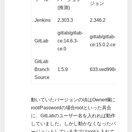
ジョン
(推測)
Jenkins
2.303.3
2.346.2
gitlab/gitlab-
gitlab/gitlab-
GitLab
ce:14.6.3-
ce:15.0.2-ce.0
ce.0
GitLab
Branch
1.5.9
633.ved9984f943da
Source
動いていたバージョンの頃はOwner欄に
root/Passwordの場合rootといった具合
に、GitLabのユーザー名を入れれば動作
していました。しかし動かなくなったバ
ージョンとしている方ではrootと入れて