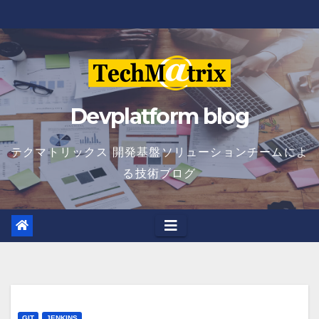
Skip
to
content
Devplatform blog
テクマトリックス 開発基盤ソリューションチームによ
る技術ブログ
GIT
JENKINS