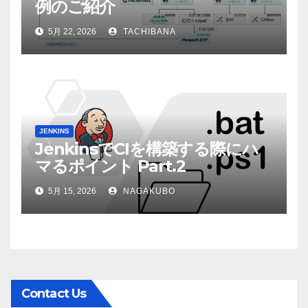
例のご紹介
5月 22, 2026
TACHIBANA
JENKINS
JenkinsでCIを構築する際にハ
マるポイント Part.2
5月 15, 2026
NAGAKUBO
Contact Us