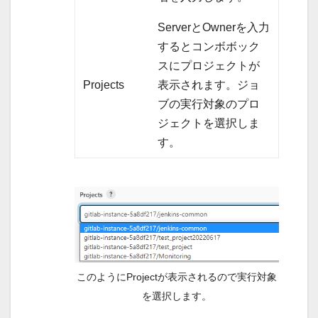
ServerとOwnerを入力
するとコンボボック
スにプロジェクトが
Projects
表示されます。ジョ
ブの実行対象のプロ
ジェクトを選択しま
す。
このようにProjectが表示されるので実行対象
を選択します。