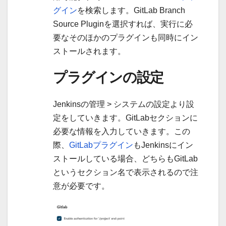
グイン
を検索します。GitLab Branch
Source Pluginを選択すれば、実行に必
要なそのほかのプラグインも同時にイン
ストールされます。
プラグインの設定
Jenkinsの管理 > システムの設定より設
定をしていきます。GitLabセクションに
必要な情報を入力していきます。この
際、
GitLabプラグイン
もJenkinsにイン
ストールしている場合、どちらもGitLab
というセクション名で表示されるので注
意が必要です。