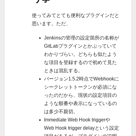
使ってみてとても便利なプラグインだと
思います。ただ、
Jenkinsの管理の設定箇所の名称が
GitLabプラグインとかぶっていて
わかりづらい。どちらも似たよう
な項目を登録するので初めて見た
ときは混乱する。
バージョン1.5.2時点でWebhookに
シークレットトークンが必須にな
ったのだから、現状の設定項目の
ような順番や表示になっているの
は多少不親切。
Immediate Web Hook triggerや
Web Hook trigger delayという設定