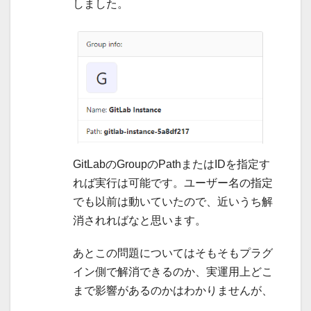
しました。
GitLabのGroupのPathまたはIDを指定す
れば実行は可能です。ユーザー名の指定
でも以前は動いていたので、近いうち解
消されればなと思います。
あとこの問題についてはそもそもプラグ
イン側で解消できるのか、実運用上どこ
まで影響があるのかはわかりませんが、