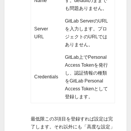
Name
す。defaultのままで
も問題ありません。
GitLab ServerのURL
Server
を入力します。プロ
URL
ジェクトのURLでは
ありません。
GitLab上でPersonal
Access Tokenを発行
し、認証情報の種類
Credentials
をGitLab Personal
Access Tokenとして
登録します。
最低限この3項目を登録すれば設定は完
了します。それ以外にも「高度な設定」