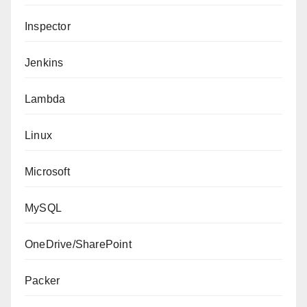
Inspector
Jenkins
Lambda
Linux
Microsoft
MySQL
OneDrive/SharePoint
Packer