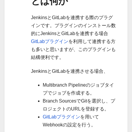
とは何か
JenkinsとGitLabを連携する際のプラグ
インです。プラグインのインストール数
的にJenkinsとGitLabを連携する場合
GitLabプラグイン
を利用して連携する方
も多いと思いますが、このプラグインも
結構便利です。
JenkinsとGitLabを連携させる場合、
Multibranch Pipelineのジョブタイ
プでジョブを作成する。
Branch SourcesでGitを選択し、プ
ロジェクトのURLを登録する。
GitLabプラグイン
を用いて
Webhookの設定を行う。