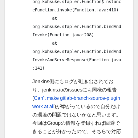
org.kohsuke.stapler.Function$Instanc
eFunction.invoke(Function.java:410)

	at 
org.kohsuke.stapler.Function.bindAnd
Invoke(Function.java:208)

	at 
org.kohsuke.stapler.Function.bindAnd
InvokeAndServeResponse(Function.java
:141)
Jenkins側にもログが吐き出されてお
り、jenkins.ioのissuesにも同様の報告
(
Can’t make gitlab-branch-source-plugin
work at all
)が挙がっているので自分だけ
の環境の問題ではないかなと思います。
今回はGroupの情報を登録すれば回避で
きることが分かったので、そちらで対応