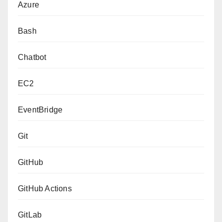
Azure
Bash
Chatbot
EC2
EventBridge
Git
GitHub
GitHub Actions
GitLab