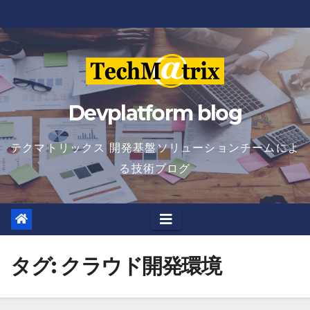
Skip
to
content
Devplatform blog
テクマトリックス 開発基盤ソリューションチームによ
る技術ブログ
タグ:
クラウド開発環境