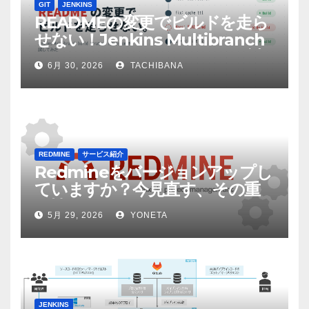
GIT
JENKINS
READMEの変更でビルドを走ら
せない！Jenkins Multibranch
build strategy extensionを試
6月 30, 2026
TACHIBANA
してみた
REDMINE
サービス紹介
Redmineをバージョンアップし
ていますか？今見直す、その重
要性
5月 29, 2026
YONETA
JENKINS