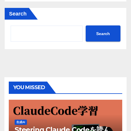
Search
Search
YOU MISSED
生成AI
Steering Claude Codeを読ん