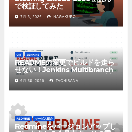
で検証してみた
7月 3, 2026
NAGAKUBO
GIT
JENKINS
READMEの変更でビルドを走ら
せない！Jenkins Multibranch
build strategy extensionを試
6月 30, 2026
TACHIBANA
してみた
REDMINE
サービス紹介
Redmineをバージョンアップし