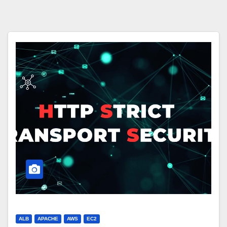
ALB
APACHE
AWS
EC2