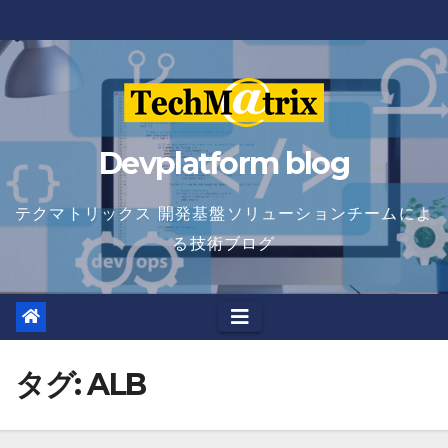
Skip
to
content
Devplatform blog
テクマトリックス 開発基盤ソリューションチームによ
る技術ブログ
タグ:
ALB