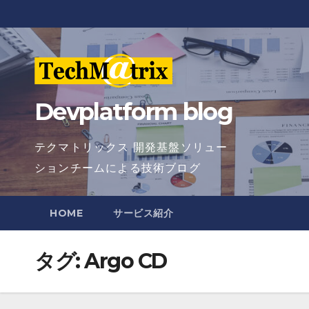
Skip
to
content
Devplatform blog
テクマトリックス 開発基盤ソリュー
ションチームによる技術ブログ
HOME
サービス紹介
タグ:
Argo CD