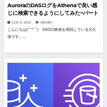
AuroraのDASログをAthenaで良い感
じに検索できるようにしてみた~パート
3/3~
12月 5, 2022
OKUBO
こんにちは(￣^￣)ゞSAOの映画を周回している大久
保です。…