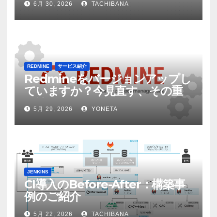
6月 30, 2026
TACHIBANA
してみた
REDMINE
サービス紹介
Redmineをバージョンアップし
ていますか？今見直す、その重
要性
5月 29, 2026
YONETA
JENKINS
CI導入のBefore-After：構築事
例のご紹介
5月 22, 2026
TACHIBANA