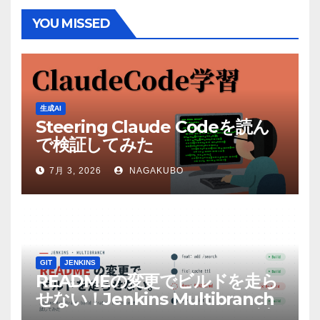
YOU MISSED
生成AI
Steering Claude Codeを読ん
で検証してみた
7月 3, 2026
NAGAKUBO
GIT
JENKINS
READMEの変更でビルドを走ら
せない！Jenkins Multibranch
build strategy extensionを試