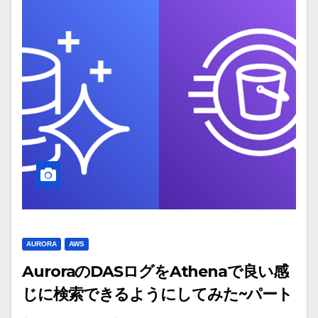
AURORA
AWS
AuroraのDASログをAthenaで良い感
じに検索できるようにしてみた~パート
1/3~