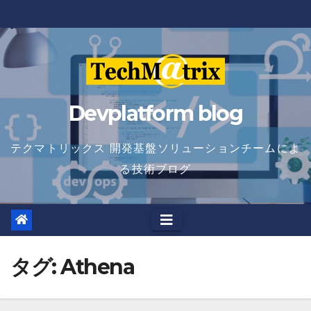
Skip
to
content
Devplatform blog
テクマトリックス 開発基盤ソリューションチームによ
る技術ブログ
タグ:
Athena