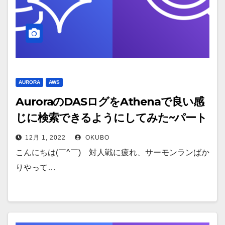
AURORA
AWS
AuroraのDASログをAthenaで良い感
じに検索できるようにしてみた~パート
2/3~
12月 1, 2022
OKUBO
こんにちは(￣^￣)ゞ対人戦に疲れ、サーモンランばか
りやって…