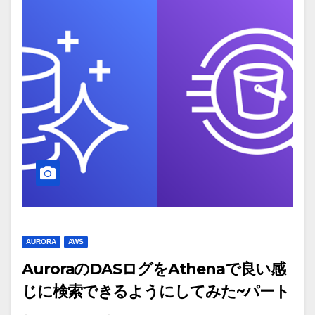
AURORA
AWS
AuroraのDASログをAthenaで良い感
じに検索できるようにしてみた~パート
2/3~