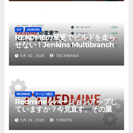
GIT
JENKINS
READMEの変更でビルドを走ら
せない！Jenkins Multibranch
build strategy extensionを試
6月 30, 2026
TACHIBANA
してみた
REDMINE
サービス紹介
Redmineをバージョンアップし
ていますか？今見直す、その重
要性
5月 29, 2026
YONETA