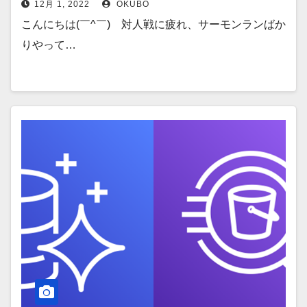
12月 1, 2022
OKUBO
こんにちは(￣^￣)ゞ対人戦に疲れ、サーモンランばか
りやって…