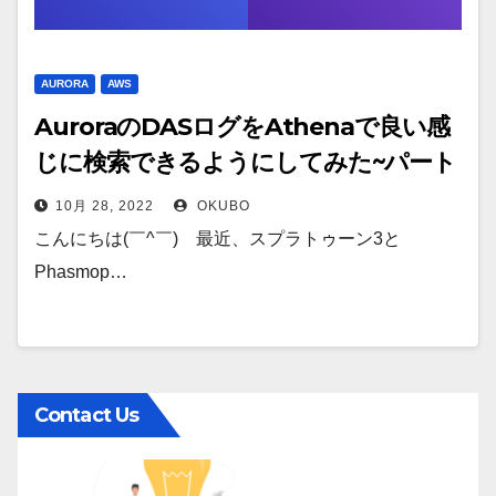
AURORA
AWS
AuroraのDASログをAthenaで良い感
じに検索できるようにしてみた~パート
1/3~
10月 28, 2022
OKUBO
こんにちは(￣^￣)ゞ最近、スプラトゥーン3と
Phasmop…
Contact Us