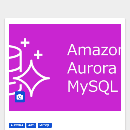
AURORA
AWS
MYSQL