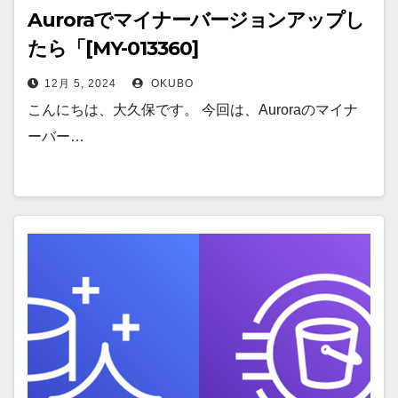
Auroraでマイナーバージョンアップし
たら「[MY-013360]
‘mysql_native_password’ is
12月 5, 2024
OKUBO
deprecated and will be removed in
こんにちは、大久保です。 今回は、Auroraのマイナ
a future release.」のWarningログが
ーバー…
大量に発生してた件