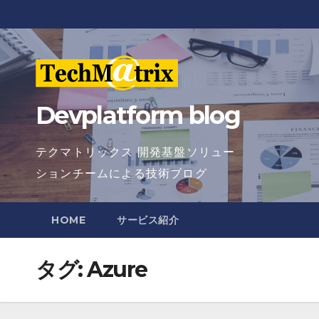
Skip
to
content
Devplatform blog
テクマトリックス 開発基盤ソリュー
ションチームによる技術ブログ
HOME
サービス紹介
タグ:
Azure