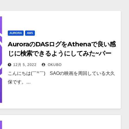
AURORA
AWS
AuroraのDASログをAthenaで良い感
じに検索できるようにしてみた~パー
ト3/3~
12月 5, 2022
OKUBO
こんにちは(￣^￣)ゞSAOの映画を周回している大久
保です。…