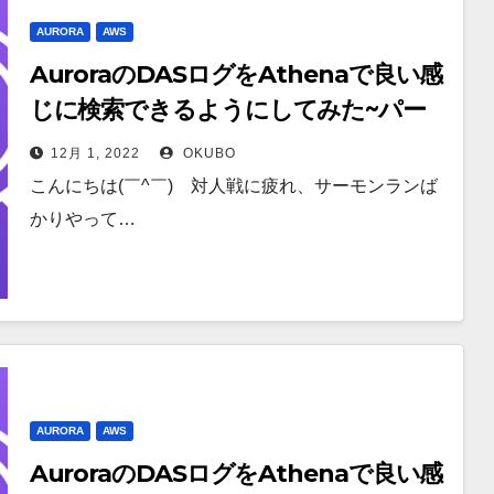
AURORA
AWS
AuroraのDASログをAthenaで良い感
じに検索できるようにしてみた~パー
ト2/3~
12月 1, 2022
OKUBO
こんにちは(￣^￣)ゞ対人戦に疲れ、サーモンランば
かりやって…
AURORA
AWS
AuroraのDASログをAthenaで良い感