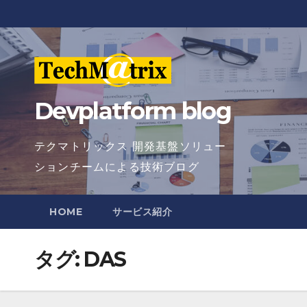
Skip
to
content
Devplatform blog
テクマトリックス 開発基盤ソリュー
ションチームによる技術ブログ
HOME
サービス紹介
タグ:
DAS