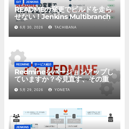
GIT
JENKINS
READMEの変更でビルドを走ら
せない！Jenkins Multibranch
build strategy extensionを試
6月 30, 2026
TACHIBANA
してみた
REDMINE
サービス紹介
Redmineをバージョンアップし
ていますか？今見直す、その重
要性
5月 29, 2026
YONETA
JENKINS