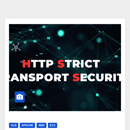
ALB
APACHE
AWS
EC2