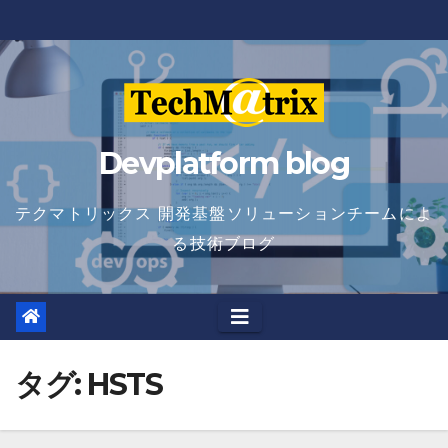
Skip
to
content
Devplatform blog
テクマトリックス 開発基盤ソリューションチームによ
る技術ブログ
タグ:
HSTS