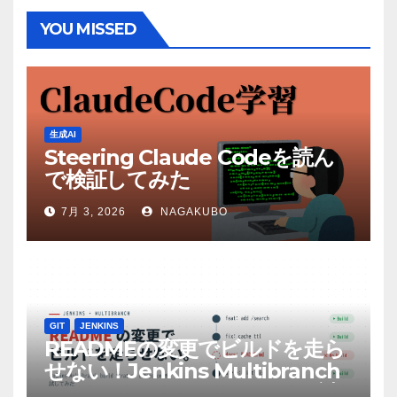
YOU MISSED
生成AI
Steering Claude Codeを読ん
で検証してみた
7月 3, 2026
NAGAKUBO
GIT
JENKINS
READMEの変更でビルドを走ら
せない！Jenkins Multibranch
build strategy extensionを試