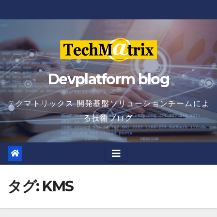
Skip
to
content
Devplatform blog
テクマトリックス 開発基盤ソリューションチームによ
る技術ブログ
タグ:
KMS