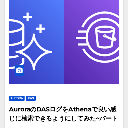
AURORA
AWS
AuroraのDASログをAthenaで良い感
じに検索できるようにしてみた~パート
1/3~