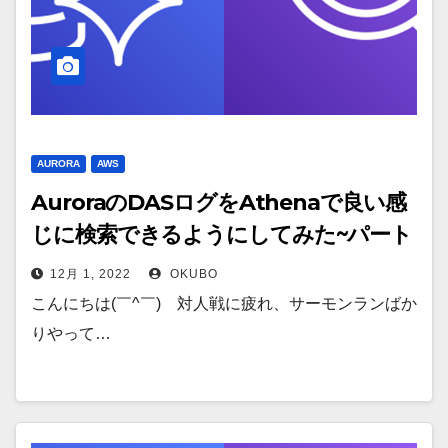
AURORA
AWS
AuroraのDASログをAthenaで良い感
じに検索できるようにしてみた~パート
2/3~
12月 1, 2022
OKUBO
こんにちは(￣^￣)ゞ対人戦に疲れ、サーモンランばか
りやって…