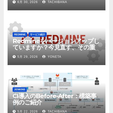
6月 30, 2026
TACHIBANA
してみた
REDMINE
サービス紹介
Redmineをバージョンアップし
ていますか？今見直す、その重
要性
5月 29, 2026
YONETA
JENKINS
CI導入のBefore-After：構築事
例のご紹介
5月 22, 2026
TACHIBANA