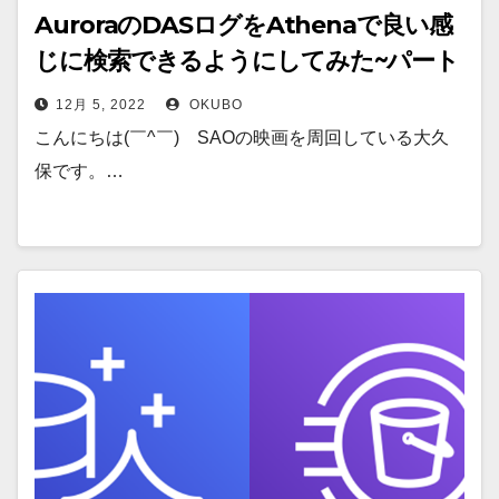
AuroraのDASログをAthenaで良い感
じに検索できるようにしてみた~パート
3/3~
12月 5, 2022
OKUBO
こんにちは(￣^￣)ゞSAOの映画を周回している大久
保です。…