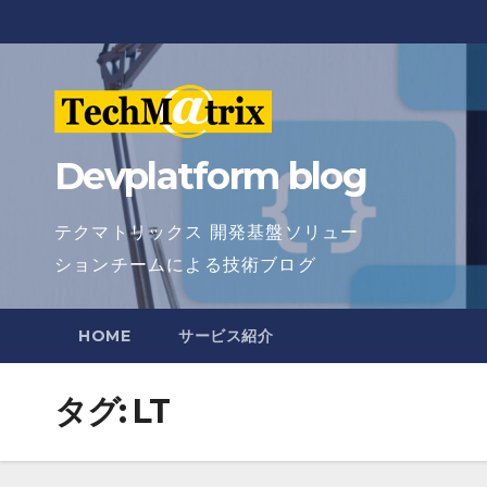
Skip
to
content
Devplatform blog
テクマトリックス 開発基盤ソリュー
ションチームによる技術ブログ
HOME
サービス紹介
タグ:
LT