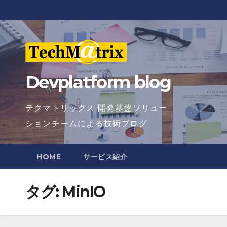
Skip
to
content
Devplatform blog
テクマトリックス 開発基盤ソリュー
ションチームによる技術ブログ
HOME
サービス紹介
タグ:
MinIO