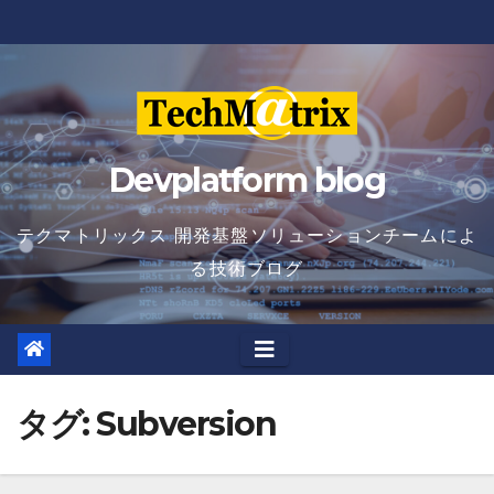
Skip
to
content
Devplatform blog
テクマトリックス 開発基盤ソリューションチームによ
る技術ブログ
タグ:
Subversion