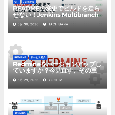
GIT
JENKINS
READMEの変更でビルドを走ら
せない！Jenkins Multibranch
build strategy extensionを試
6月 30, 2026
TACHIBANA
してみた
REDMINE
サービス紹介
Redmineをバージョンアップし
ていますか？今見直す、その重
要性
5月 29, 2026
YONETA
JENKINS