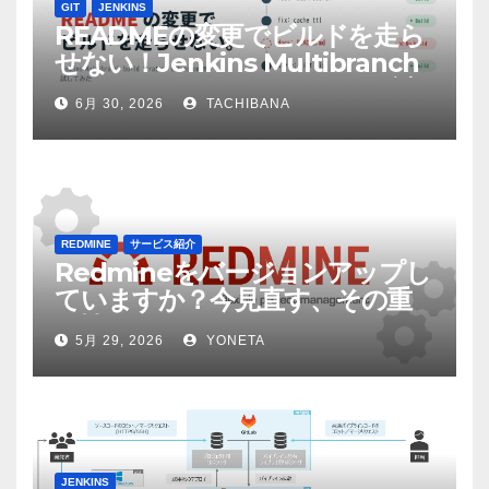
GIT
JENKINS
READMEの変更でビルドを走ら
せない！Jenkins Multibranch
build strategy extensionを試
6月 30, 2026
TACHIBANA
してみた
REDMINE
サービス紹介
Redmineをバージョンアップし
ていますか？今見直す、その重
要性
5月 29, 2026
YONETA
JENKINS