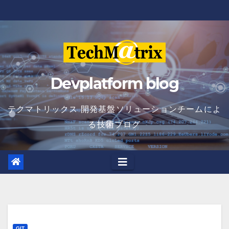
Skip
to
content
Devplatform blog
テクマトリックス 開発基盤ソリューションチームによ
る技術ブログ
GIT