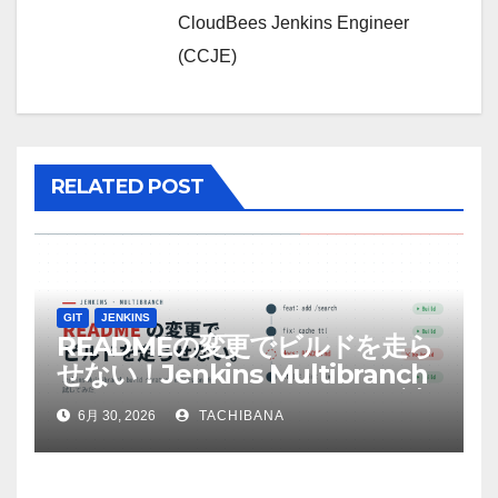
ョ
CloudBees Jenkins Engineer
ン
(CCJE)
RELATED POST
GIT
JENKINS
READMEの変更でビルドを走ら
せない！Jenkins Multibranch
build strategy extensionを試
6月 30, 2026
TACHIBANA
してみた