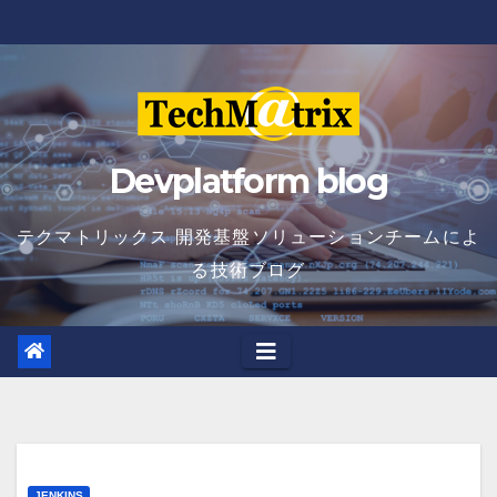
Skip
to
content
Devplatform blog
テクマトリックス 開発基盤ソリューションチームによ
る技術ブログ
JENKINS