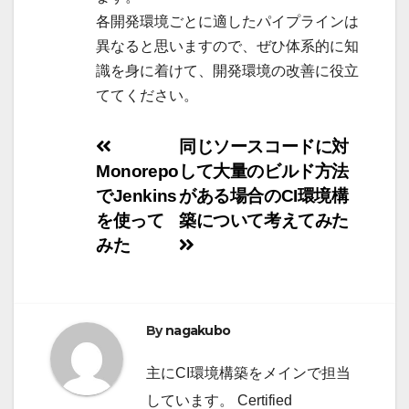
各開発環境ごとに適したパイプラインは
異なると思いますので、ぜひ体系的に知
識を身に着けて、開発環境の改善に役立
ててください。
投
同じソースコードに対
Monorepo
して大量のビルド方法
稿
でJenkins
がある場合のCI環境構
ナ
を使って
築について考えてみた
みた
ビ
ゲ
ー
By
nagakubo
シ
主にCI環境構築をメインで担当
しています。 Certified