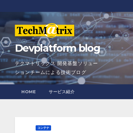
Skip
to
content
Devplatform blog
テクマトリックス 開発基盤ソリュー
ションチームによる技術ブログ
HOME
サービス紹介
コンテナ