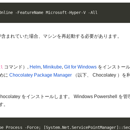
Online -FeatureName Microsoft-Hyper-V -All
が含まれていた場合、マシンを再起動する必要があります。
コマンド）,
Helm
,
Minikube
,
Git for Windows
をインストー
tl
めに
Chocolatey Package Manager
（以下、 Chocolatey ）
ocolatey をインストールします。 Windows Powershell を
す。
pe Process -Force; [System.Net.ServicePointManager]::Se