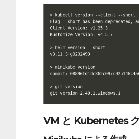
> kubectl version --client --short

Flag --short has been deprecated, a
Client Version: v1.25.3

Kustomize Version: v4.5.7

> helm version --short

v3.11.3+g3232493

> minikube version

commit: 08896fd1dc362c097c925146c4a0
> git version

git version 2.40.1.windows.1
VM と Kubernet