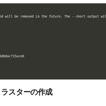
nd will be removed in the future. The --short output wil
d0dac715ace0

es クラスターの作成