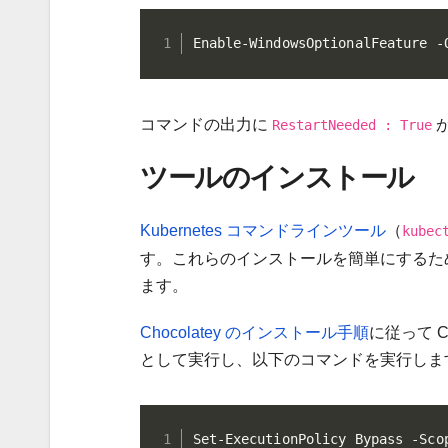
Enable-WindowsOptionalFeature -
コマンドの出力に
RestartNeeded : True
ツールのインストール
Kubernetes コマンドラインツール
（
kubec
す。これらのインストールを簡単にするた
ます。
Chocolatey のインストール手順
に従って Ch
として実行し、以下のコマンドを実行しま
Set-ExecutionPolicy Bypass -Sco