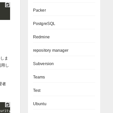
Packer
PostgreSQL
Redmine
repository manager
ルしま
Subversion
を利用し
Teams
管理者
Test
Ubuntu
curityProtocol = [System.Net.ServicePointManager]::Secur