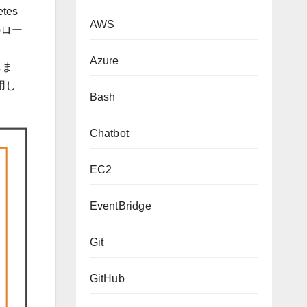
es
AWS
のロー
Azure
しま
用し
Bash
Chatbot
EC2
EventBridge
Git
GitHub