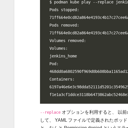
$ podman kube play --replace jenkin
Pods stopped:

71ff664e0cd82a864e4193c4b17c27cee6
Pods removed:

71ff664e0cd82a864e4193c4b17c27cee6
Volumes removed:

Volumes:

jenkins_home

Pod:

468dd0a6802590f969d0b608bba1165ad1
Containers:

6197a46e6e3c98dda52111d5201c354962
f1e1a3cf1ddce3118b6473862abc52468e
オプションを利用すると、 以
--replace
して、 YAML ファイルで定義されたポッド
と、なんと Permission denied と