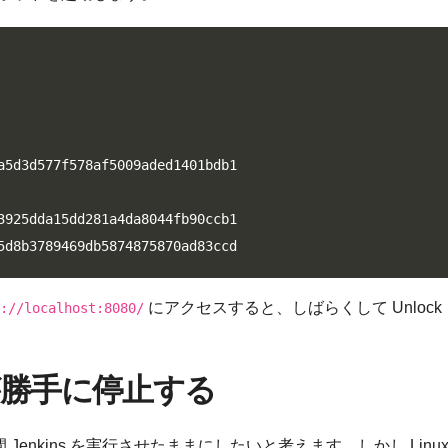
a5d3d577f578af5009aded1401bdb1

3925dda15dd281a4da8044fb90ccb1

5d8b3789469db5874875870ad83ccd
にアクセスすると、しばらくして Unlock
://localhost:8080/
が勝手に停止する
 Jenkins を実行させたままにしたいと考えます。しかし Linux