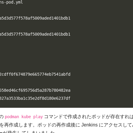
s-pod.yml

a5d3d577f578af5009aded1401bdb1

a5d3d577f578af5009aded1401bdb1

2cdff0f674879e665774eb7541abfd

558ed46cf695756d5a287b780482ea

327a3533ba1c35e2df8d180e6237df
前の
コマンドで作成されたポッドが存在すれ
podman kube play
を再作成します。ポッドの再作成後に Jenkins にアクセスし
いうエラーが発生してしまいました。