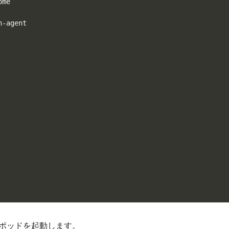
me

-agent

s のポッドを起動します。