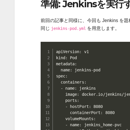
準備: Jenkinsを実行
前回の記事と同様に、今回も Jenkins を
同じ
を用意します。
jenkins-pod.yml
apiVersion: v1

kind: Pod

metadata:

  name: jenkins-pod

spec:

  containers:

  - name: jenkins

    image: docker.io/jenkins/jen
    ports:

    - hostPort: 8080

      containerPort: 8080

    volumeMounts:

    - name: jenkins_home-pvc
