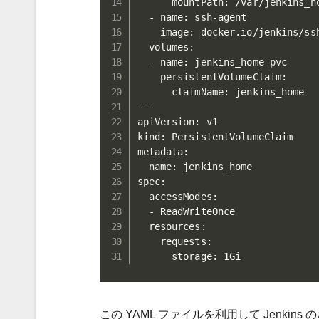
      mountPath: /var/jenkins_ho
  - name: ssh-agent

    image: docker.io/jenkins/ssh
  volumes:

  - name: jenkins_home-pvc

    persistentVolumeClaim:

      claimName: jenkins_home

---

apiVersion: v1

kind: PersistentVolumeClaim

metadata:

  name: jenkins_home

spec:

  accessModes:

  - ReadWriteOnce

  resources:

    requests:

      storage: 1Gi
この YAML ファイルを利用して Jenkin