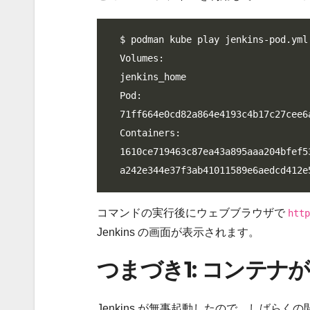
$ podman kube play jenkins-pod.yml

Volumes:

jenkins_home

Pod:

71ff664e0cd82a864e4193c4b17c27cee6
Containers:

1610ce719463c87ea43a895aaa204bfef5
a242e344e37f3ab41011589e6aedcd412e
コマンドの実行後にウェブブラウザで
http
Jenkins の画面が表示されます。
つまづき1: コンテナ
Jenkins が無事起動したので、しばらくの間