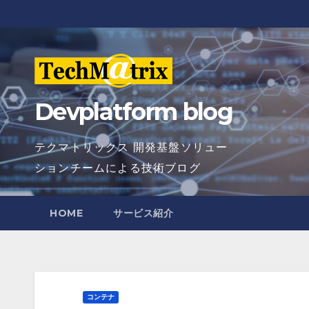
Skip
to
content
Devplatform blog
テクマトリックス 開発基盤ソリュー
ションチームによる技術ブログ
HOME
サービス紹介
コンテナ