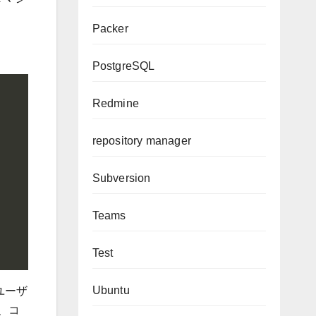
Packer
PostgreSQL
Redmine
repository manager
Subversion
Teams
Test
Ubuntu
ユーザ
、コ