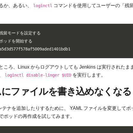
るか、あるい、
コマンドを使用してユーザーの「残
loginctl
  # 残留モードを設定する

  # ポッドを開始する

a5d3d577f578af5009aded1401bdb1
、Linux からログアウトしても Jenkins は実行されたま
、
を実行します。
loginctl disable-linger $UID
ームにファイルを書き込めなくなる
コンテナを追加したりするために、 YAML ファイルを変更してポ
でポッドの再作成を試してみます。